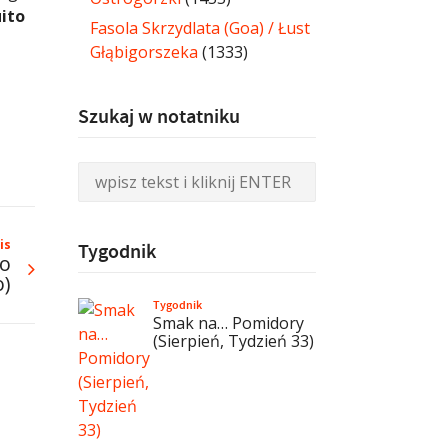
ito
Fasola Skrzydlata (Goa) / Łust
Głąbigorszeka
(1333)
Szukaj w notatniku
is
Tygodnik
mo
o)
Tygodnik
Smak na… Pomidory
(Sierpień, Tydzień 33)