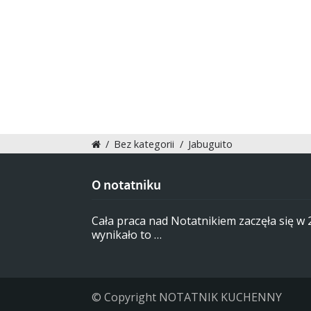
/
Bez kategorii
/
Jabuguito
O notatniku
Cała praca nad Notatnikiem zaczęła się w
wynikało to …
© Copyright NOTATNIK KUCHENNY