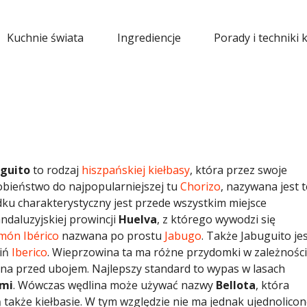
Kuchnie świata
Ingrediencje
Porady i techniki 
uguito
to rodzaj
hiszpańskiej
kiełbasy
, która przez swoje
bieństwo do najpopularniejszej tu
Chorizo
, nazywana jest 
adku charakterystyczny jest przede wszystkim miejsce
andaluzyjskiej prowincji
Huelva
, z którego wywodzi się
món Ibérico
nazwana po prostu
Jabugo
. Także Jabuguito je
wiń
Iberico
. Wieprzowina ta ma różne przydomki w zależności
na przed ubojem. Najlepszy standard to wypas w lasach
ami
. Wówczas wędlina może używać nazwy
Bellota
, która
ją także kiełbasie. W tym względzie nie ma jednak ujednolico