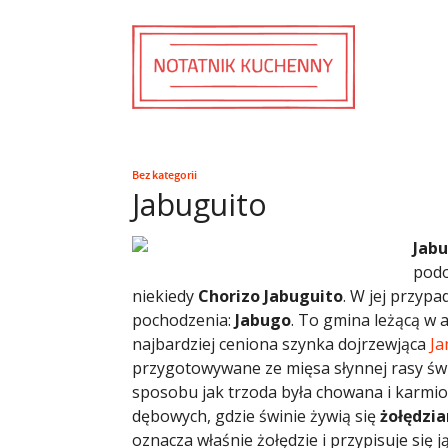
Bez kategorii
Jabuguito
Jab
podo
niekiedy
Chorizo Jabuguito
. W jej przyp
pochodzenia:
Jabugo
. To gmina leżącą w 
najbardziej ceniona szynka dojrzewjąca
Ja
przygotowywane ze mięsa słynnej rasy ś
sposobu jak trzoda była chowana i karmio
dębowych, gdzie świnie żywią się
żołędzi
oznacza właśnie żołędzie i przypisuje się 