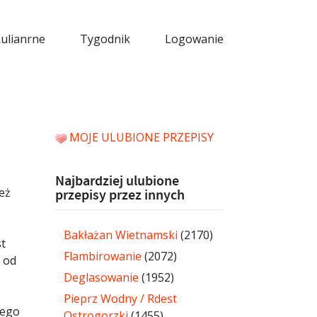
kulianrne
Tygodnik
Logowanie
MOJE ULUBIONE PRZEPISY
Najbardziej ulubione
też
przepisy przez innych
Bakłażan Wietnamski
(2170)
st
Flambirowanie
(2072)
 od
Deglasowanie
(1952)
Pieprz Wodny / Rdest
nego
Ostrogorzki
(1455)