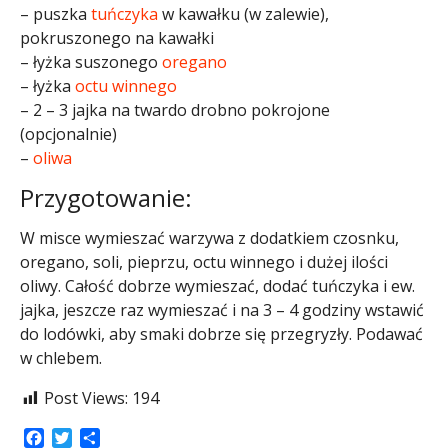
– puszka
tuńczyka
w kawałku (w zalewie),
pokruszonego na kawałki
– łyżka suszonego
oregano
– łyżka
octu winnego
– 2 – 3 jajka na twardo drobno pokrojone
(opcjonalnie)
–
oliwa
Przygotowanie:
W misce wymieszać warzywa z dodatkiem czosnku,
oregano, soli, pieprzu, octu winnego i dużej ilości
oliwy. Całość dobrze wymieszać, dodać tuńczyka i ew.
jajka, jeszcze raz wymieszać i na 3 – 4 godziny wstawić
do lodówki, aby smaki dobrze się przegryzły. Podawać
w chlebem.
Post Views:
194
Facebook
Twitter
Share