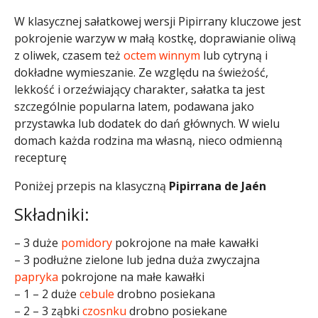
W klasycznej sałatkowej wersji Pipirrany kluczowe jest
pokrojenie warzyw w małą kostkę, doprawianie oliwą
z oliwek, czasem też
octem winnym
lub cytryną i
dokładne wymieszanie. Ze względu na świeżość,
lekkość i orzeźwiający charakter, sałatka ta jest
szczególnie popularna latem, podawana jako
przystawka lub dodatek do dań głównych. W wielu
domach każda rodzina ma własną, nieco odmienną
recepturę
Poniżej przepis na klasyczną
Pipirrana de Jaén
Składniki:
– 3 duże
pomidory
pokrojone na małe kawałki
– 3 podłużne zielone lub jedna duża zwyczajna
papryka
pokrojone na małe kawałki
– 1 – 2 duże
cebule
drobno posiekana
– 2 – 3 ząbki
czosnku
drobno posiekane