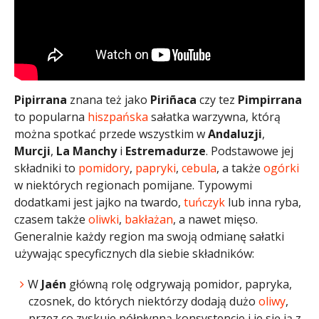
Pipirrana
znana też jako
Piriñaca
czy tez
Pimpirrana
to popularna
hiszpańska
sałatka warzywna, którą
można spotkać przede wszystkim w
Andaluzji
,
Murcji
,
La Manchy
i
Estremadurze
. Podstawowe jej
składniki to
pomidory
,
papryki
,
cebula
, a także
ogórki
w niektórych regionach pomijane. Typowymi
dodatkami jest jajko na twardo,
tuńczyk
lub inna ryba,
czasem także
oliwki
,
bakłażan
, a nawet mięso.
Generalnie każdy region ma swoją odmianę sałatki
używając specyficznych dla siebie składników:
W
Jaén
główną rolę odgrywają pomidor, papryka,
czosnek, do których niektórzy dodają dużo
oliwy
,
przez co zyskuje półpłynną konsystencje i je się ją z