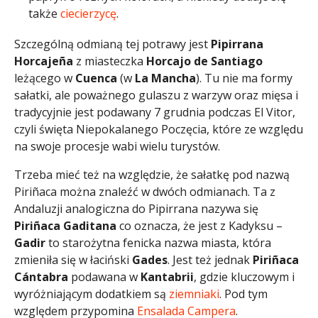
także
ciecierzycę
.
Szczególną odmianą tej potrawy jest
Pipirrana
Horcajeña
z miasteczka
Horcajo de Santiago
leżącego w
Cuenca
(w
La Mancha
). Tu nie ma formy
sałatki, ale poważnego gulaszu z warzyw oraz mięsa i
tradycyjnie jest podawany 7 grudnia podczas El Vitor,
czyli święta Niepokalanego Poczęcia, które ze względu
na swoje procesje wabi wielu turystów.
Trzeba mieć też na względzie, że sałatkę pod nazwą
Piriñaca można znaleźć w dwóch odmianach. Ta z
Andaluzji analogiczna do Pipirrana nazywa się
Piriñaca Gaditana
co oznacza, że jest z Kadyksu –
Gadir
to starożytna fenicka nazwa miasta, która
zmieniła się w łaciński
Gades
. Jest też jednak
Piriñaca
Cántabra
podawana w
Kantabrii
, gdzie kluczowym i
wyróżniającym dodatkiem są
ziemniaki
. Pod tym
względem przypomina
Ensalada Campera
.