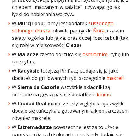
chlebem „maczanym w sałatce”, używając go jak
łyżki do nabierania warzyw.
W
Murcji
popularny jest dodatek
suszonego,
solonego dorsza
, oliwek, papryczki
Ñora
, czasem
sałaty, ogórka lub jajka, oraz dużej ilości cebuli (tak
się robi w miejscowości
Cieza
)
W
Maladze
często dorzuca się
ośmiornicę
, rybę lub
ikrę rybną.
W
Kadyksie
tutejszą Piriñacę podaje się ją jako
dodatek do grillowanych ryb, szczególnie
makreli
.
W
Sierra de Cazorla
wszystkie składniki są
ucierane na gęstą pastę z dodatkiem
kminu
.
W
Ciudad Real
mimo, że leży w głębi kraju zwykle
dodaje się tuńczyka z gotowanym jajkiem, a czasem
również makrelę
W
Estremadurze
powszechne jest za to użycie
papryk o różnych kolorach, a niekiedy dodaje się