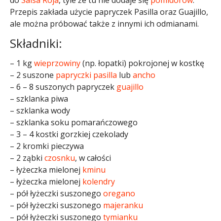
do
Salsa Roja
, tyle że tu nie dodaje się
pomidorów
.
Przepis zakłada użycie papryczek Pasilla oraz Guajillo,
ale można próbować także z innymi ich odmianami.
Składniki:
– 1 kg
wieprzowiny
(np. łopatki) pokrojonej w kostkę
– 2 suszone
papryczki
pasilla
lub
ancho
– 6 – 8 suszonych papryczek
guajillo
– szklanka piwa
– szklanka wody
– szklanka soku pomarańczowego
– 3 – 4 kostki gorzkiej czekolady
– 2 kromki pieczywa
– 2 ząbki
czosnku
, w całości
– łyżeczka mielonej
kminu
– łyżeczka mielonej
kolendry
– pół łyżeczki suszonego
oregano
– pół łyżeczki suszonego
majeranku
– pół łyżeczki suszonego
tymianku