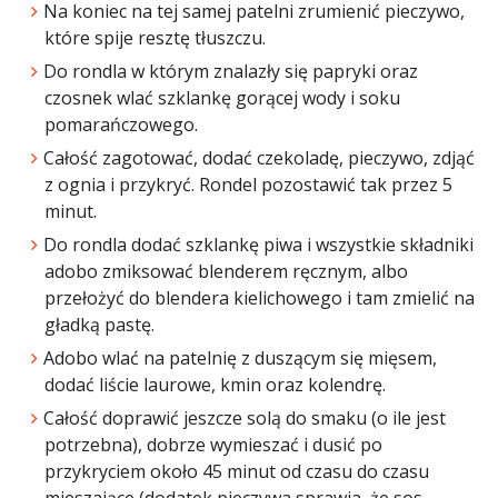
Na koniec na tej samej patelni zrumienić pieczywo,
które spije resztę tłuszczu.
Do rondla w którym znalazły się papryki oraz
czosnek wlać szklankę gorącej wody i soku
pomarańczowego.
Całość zagotować, dodać czekoladę, pieczywo, zdjąć
z ognia i przykryć. Rondel pozostawić tak przez 5
minut.
Do rondla dodać szklankę piwa i wszystkie składniki
adobo zmiksować blenderem ręcznym, albo
przełożyć do blendera kielichowego i tam zmielić na
gładką pastę.
Adobo wlać na patelnię z duszącym się mięsem,
dodać liście laurowe, kmin oraz kolendrę.
Całość doprawić jeszcze solą do smaku (o ile jest
potrzebna), dobrze wymieszać i dusić po
przykryciem około 45 minut od czasu do czasu