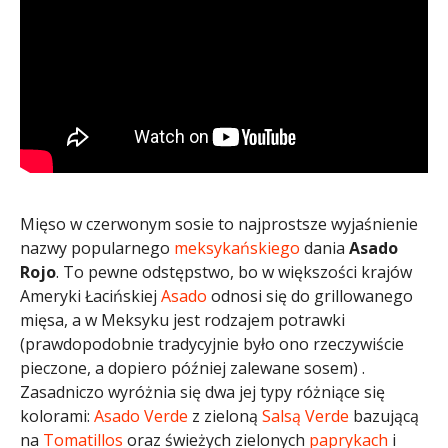
Mięso w czerwonym sosie to najprostsze wyjaśnienie
nazwy popularnego
meksykańskiego
dania
Asado
Rojo
. To pewne odstępstwo, bo w większości krajów
Ameryki Łacińskiej
Asado
odnosi się do grillowanego
mięsa, a w Meksyku jest rodzajem potrawki
(prawdopodobnie tradycyjnie było ono rzeczywiście
pieczone, a dopiero później zalewane sosem) .
Zasadniczo wyróżnia się dwa jej typy różniące się
kolorami:
Asado Verde
z zieloną
Salsą Verde
bazującą
na
Tomatillos
oraz świeżych zielonych
paprykach
i