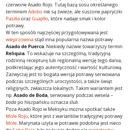
czerwone Asado Rojo. Tutaj bazą sosu określanego
terminem
Adobo
nie są świeże, ale suszone papryczki
Pasilla
oraz
Guajillo
, które nadaje smak i kolor
potrawy.
W ten sposób najczęściej przygotowywana jest
wieprzowina
stąd inna popularna nazwa potrawy
Asado de Puerco
. Niekiedy nazwie towarzyszy termin
Reliquia
. To wskazuje na szczególną, tradycyjną
rodzinną recepturę lub regionalną wersję tego dania,
podkreślając jego autentyczność i wartość kulturową.
Zazwyczaj jest to bogata wersja potrawy serwowana
podczas szczególnych uroczystości, a także świąt
religijnych, zwłaszcza lokalnych. Takim wariantem jest
np.
Asado de Boda
, serwowany podczas wesela –
boda
po hiszpańsku oznacza
ślub
.
Poza Asado Rojo w Meksyku można spotkać także
Mole Rojo
, które jest z wariantów tradycyjnej potrawy
Mole
. Marynata użyta w potrawie podobna jest nieco