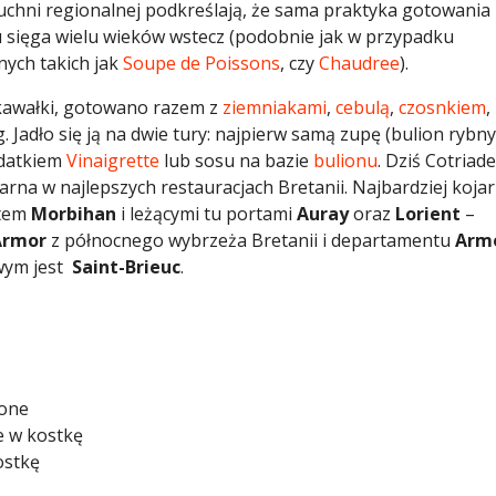
uchni regionalnej podkreślają, że sama praktyka gotowania
wu sięga wielu wieków wstecz (podobnie jak w przypadku
ych takich jak
Soupe de Poissons
, czy
Chaudree
).
 kawałki, gotowano razem z
ziemniakami
,
cebulą
,
czosnkiem
,
. Jadło się ją na dwie tury: najpierw samą zupę (bulion rybny
odatkiem
Vinaigrette
lub sosu na bazie
bulionu
. Dziś Cotriade
rna w najlepszych restauracjach Bretanii. Najbardziej kojar
ntem
Morbihan
i leżącymi tu portami
Auray
oraz
Lorient
–
Armor
z północnego wybrzeża Bretanii i departamentu
Arm
owym jest
Saint-Brieuc
.
zone
e w kostkę
ostkę