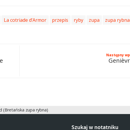
La cotriade d’Armor
przepis
ryby
zupa
zupa rybna
Następny wp
ne
Genièv
ad (Bretańska zupa rybna)
Szukaj w notatniku