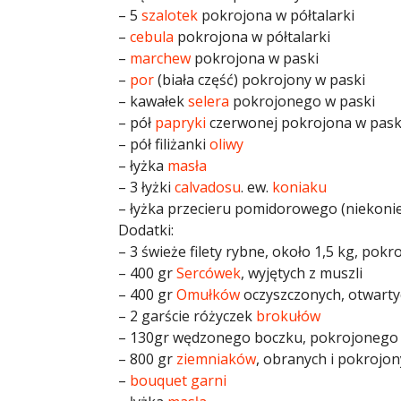
– 5
szalotek
pokrojona w półtalarki
–
cebula
pokrojona w półtalarki
–
marchew
pokrojona w paski
–
por
(biała część) pokrojony w paski
– kawałek
selera
pokrojonego w paski
– pół
papryki
czerwonej pokrojona w pask
– pół filiżanki
oliwy
– łyżka
masła
– 3 łyżki
calvadosu
. ew.
koniaku
– łyżka przecieru pomidorowego (niekonie
Dodatki:
– 3 świeże filety rybne, około 1,5 kg, pok
– 400 gr
Sercówek
, wyjętych z muszli
– 400 gr
Omułków
oczyszczonych, otwarty
– 2 garście różyczek
brokułów
– 130gr wędzonego boczku, pokrojonego
– 800 gr
ziemniaków
, obranych i pokrojon
–
bouquet garni