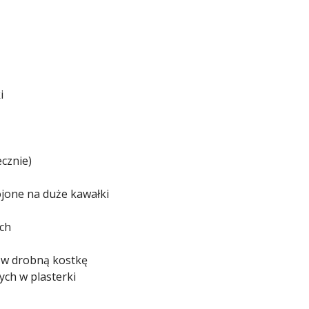
i
cznie)
rojone na duże kawałki
ch
 w drobną kostkę
ych w plasterki