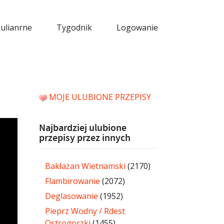
kulianrne
Tygodnik
Logowanie
MOJE ULUBIONE PRZEPISY
Najbardziej ulubione
przepisy przez innych
Bakłażan Wietnamski
(2170)
Flambirowanie
(2072)
Deglasowanie
(1952)
Pieprz Wodny / Rdest
Ostrogorzki
(1455)