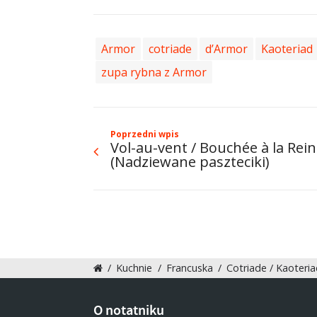
Armor
cotriade
d’Armor
Kaoteriad
zupa rybna z Armor
Poprzedni wpis
Vol-au-vent / Bouchée à la Rei
(Nadziewane paszteciki)
/
Kuchnie
/
Francuska
/
Cotriade / Kaoteri
O notatniku