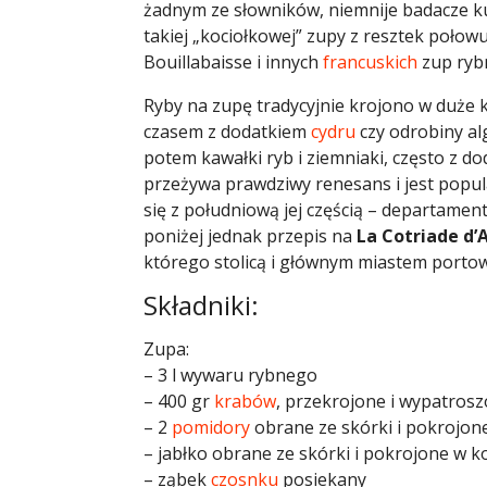
żadnym ze słowników, niemnije badacze k
takiej „kociołkowej” zupy z resztek poło
Bouillabaisse i innych
francuskich
zup rybn
Ryby na zupę tradycyjnie krojono w duże
czasem z dodatkiem
cydru
czy odrobiny alg
potem kawałki ryb i ziemniaki, często z d
przeżywa prawdziwy renesans i jest popula
się z południową jej częścią – departame
poniżej jednak przepis na
La Cotriade d’
którego stolicą i głównym miastem port
Składniki:
Zupa:
– 3 l wywaru rybnego
– 400 gr
krabów
, przekrojone i wypatros
– 2
pomidory
obrane ze skórki i pokrojon
– jabłko obrane ze skórki i pokrojone w k
– ząbek
czosnku
posiekany