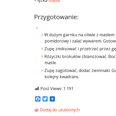
– łyżka
masła
Przygotowanie:
W dużym garnku na oliwie z masłem 
pomidorowy i zalać wywarem. Gotowa
Zupę zmiksować i przetrzeć przez gęs
Różyczki brokułów zblanszować. Bocz
maśle.
Zupę zagotować, dodać ziemniaki. Go
kolejny kwadrans.
Post Views:
1 191
Facebook
Twitter
Share
Dodaj do ulubionych