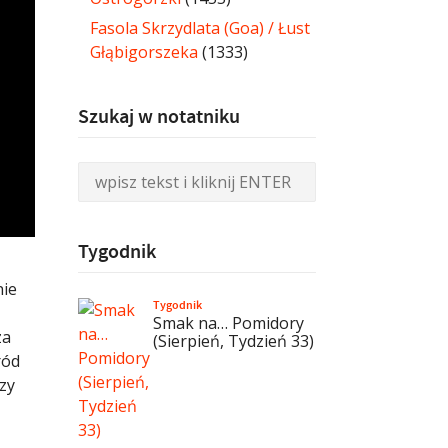
Fasola Skrzydlata (Goa) / Łust
Głąbigorszeka
(1333)
Szukaj w notatniku
Tygodnik
nie
Tygodnik
Smak na… Pomidory
za
(Sierpień, Tydzień 33)
ród
zy