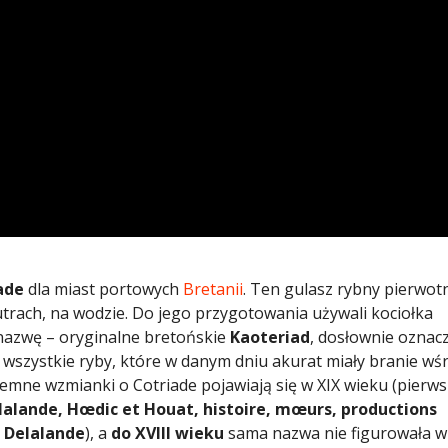
ade
dla miast portowych
Bretanii
. Ten gulasz rybny pierwot
trach, na wodzie. Do jego przygotowania używali kociołka
nazwę – oryginalne bretońskie
Kaoteriad
, dosłownie oznac
wszystkie ryby, które w danym dniu akurat miały branie wś
semne wzmianki o Cotriade pojawiają się w XIX wieku (pierws
lalande, Hœdic et Houat, histoire, mœurs, productions
 Delalande
), a
do XVIII wieku
sama nazwa nie figurowała w