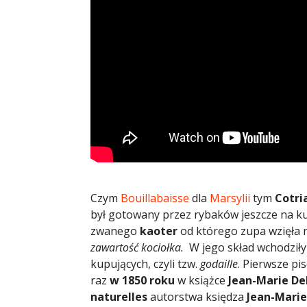
Czym
Bouillabaisse
dla
Marsylii
tym
Cotri
był gotowany przez rybaków jeszcze na ku
zwanego
kaoter
od którego zupa wzięła 
zawartość kociołka.
W jego skład wchodziły 
kupujących, czyli tzw.
godaille
. Pierwsze pi
raz
w 1850 roku
w książce
Jean-Marie De
naturelles
autorstwa księdza
Jean-Marie