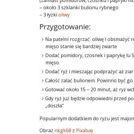
(zamiast pomidorów, czosnku i papryki mo
– około 3 szklanki bulionu rybnego
– 3 łyżki
oliwy
Przygotowanie:
Na patelni rozgrzać oliwę i obsmażyć n
mięso stanie się bardziej zwarte
Dodać pomidory, czosnek i paprykę lu S
mięso.
Dodać ryż i mieszając podprażyć aż ziarn
Całość zalać bulionem. Powinno być go d
Gotować około 15 – 20 minut, aż ryż wchł
Gdy ryż już będzie odpowiedni przed p
„doszła”
Popularnym dodatkiem do ryżu jest majo
Obraz
nkgk68
z
Pixabay