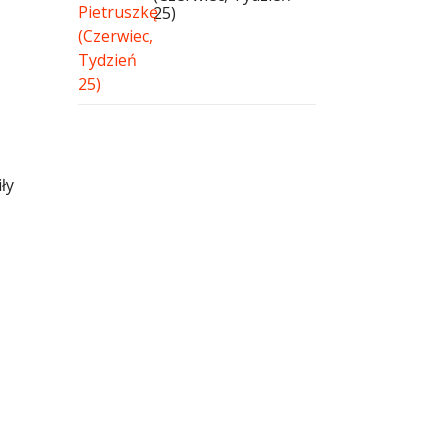
25)
ły