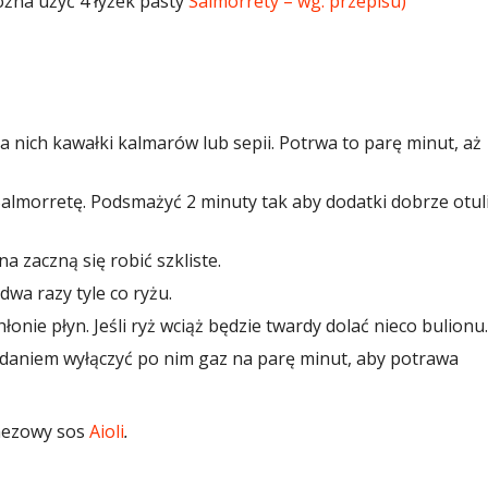
żna użyć 4 łyżek pasty
Salmorrety – wg. przepisu)
a nich kawałki kalmarów lub sepii. Potrwa to parę minut, aż
almorretę. Podsmażyć 2 minuty tak aby dodatki dobrze otuli
a zaczną się robić szkliste.
wa razy tyle co ryżu.
onie płyn. Jeśli ryż wciąż będzie twardy dolać nieco bulionu.
odaniem wyłączyć po nim gaz na parę minut, aby potrawa
nezowy sos
Aioli
.