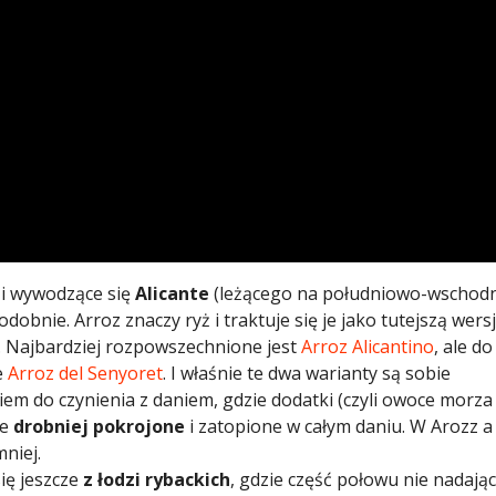
i wywodzące się
Alicante
(leżącego na południowo-wschod
odobnie. Arroz znaczy ryż i traktuje się je jako tutejszą wers
ji. Najbardziej rozpowszechnione jest
Arroz Alicantino
, ale do
e
Arroz del Senyoret
. I właśnie te dwa warianty są sobie
m do czynienia z daniem, gdzie dodatki (czyli owoce morza
ie
drobniej pokrojone
i zatopione w całym daniu. W Arozz a
mniej.
ię jeszcze
z łodzi rybackich
, gdzie część połowu nie nadając