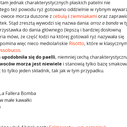
tam jednak charakterystycznych płaskich patelni nie
 Z tego też powodu ryż gotowano oddzielnie w rybnym wywar
 i owoce morza duszone z
cebulą
i
ziemniakami
oraz zaprawi
k. Stąd zresztą wywodzi się nazwa dania:
arroz a banda
w t
rzystawka do dania głównego (lepszą i bardziej dosłowną
oria mówi, że część łodzi na której gotowali ryż nazywała się
ypomina więc nieco mediolańskie
Risotto
, które w klasyczny
ssobucco
.
upodobniła się do paelli
, niemniej cechą charakterystyczn
woców morza jest niewiele
i stanowią tylko bazę smakow
 to tylko jeden składnik, tak jak w tym przypadku.
 La Fallera Bomba
w małe kawałki
e