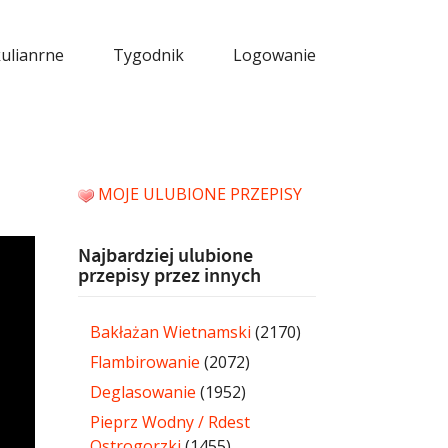
kulianrne
Tygodnik
Logowanie
MOJE ULUBIONE PRZEPISY
Najbardziej ulubione
przepisy przez innych
Bakłażan Wietnamski
(2170)
Flambirowanie
(2072)
Deglasowanie
(1952)
Pieprz Wodny / Rdest
Ostrogorzki
(1455)