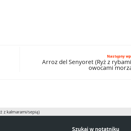
Następny wp
Arroz del Senyoret (Ryż z rybami
owocami morz
ż z kalmarami/sepią)
Szukaj w notatniku