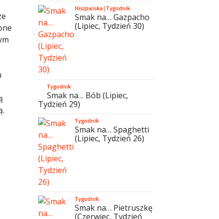
Hiszpańska
|
Tygodnik
ze
Smak na… Gazpacho
(Lipiec, Tydzień 30)
one
ym
m
Tygodnik
Smak na… Bób (Lipiec,
ą
Tydzień 29)
ą.
Tygodnik
Smak na… Spaghetti
(Lipiec, Tydzień 26)
Tygodnik
Smak na… Pietruszkę
(Czerwiec, Tydzień