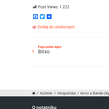
Post Views:
1 222
Facebook
Twitter
Share
Dodaj do ulubionych
Poprzedni wpis
Bitxo
/
Kuchnie
/
Hiszpańska
/
Arroz a Banda (Ry
O notatniku