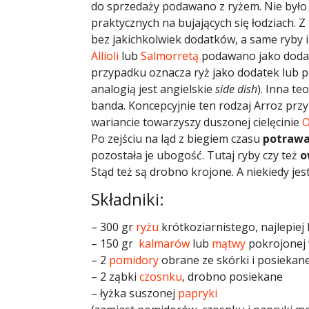
do sprzedaży podawano z ryżem. Nie było 
praktycznych na bujających się łodziach.
bez jakichkolwiek dodatków, a same ryby
Allioli
lub
Salmorretą
podawano jako dodate
przypadku oznacza ryż jako dodatek lub p
analogią jest angielskie
side dish
). Inna te
banda. Koncepcyjnie ten rodzaj Arroz prz
wariancie towarzyszy duszonej cielęcinie
O
Po zejściu na ląd z biegiem czasu
potrawa 
pozostała je ubogość. Tutaj ryby czy też
o
Stąd też są drobno krojone. A niekiedy jest
Składniki:
– 300 gr
ryżu
krótkoziarnistego, najlepiej
– 150 gr
kalmarów
lub
mątwy
pokrojonej 
– 2
pomidory
obrane ze skórki i posiekan
– 2 ząbki
czosnku
, drobno posiekane
– łyżka suszonej
papryki