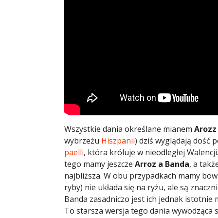
Wszystkie dania określane mianem
Arozz
wybrzeżu
Hiszpanii
) dziś wyglądają dość p
paelli
, która króluje w nieodległej Walenc
tego mamy jeszcze
Arroz a Banda
, a takż
najbliższa. W obu przypadkach mamy bowie
ryby) nie układa się na ryżu, ale są znaczn
Banda zasadniczo jest ich jednak istotnie 
To starsza wersja tego dania wywodząca s