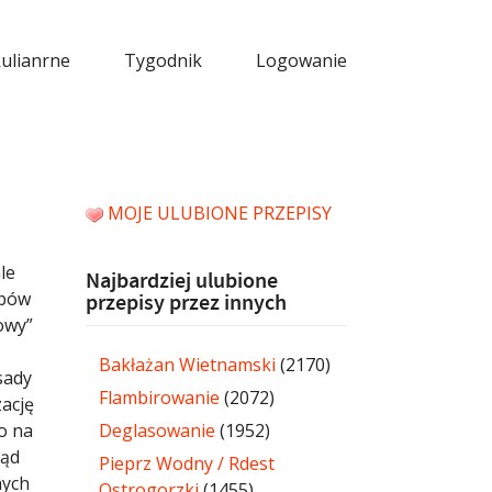
kulianrne
Tygodnik
Logowanie
MOJE ULUBIONE PRZEPISY
ale
Najbardziej ulubione
obów
przepisy przez innych
owy”
Bakłażan Wietnamski
(2170)
asady
Flambirowanie
(2072)
zację
o na
Deglasowanie
(1952)
tąd
Pieprz Wodny / Rdest
nych
Ostrogorzki
(1455)