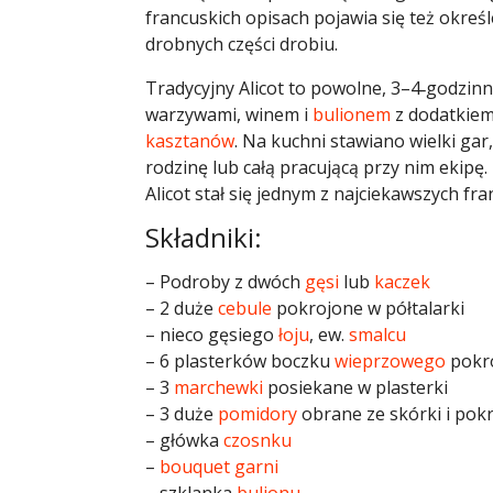
francuskich opisach pojawia się też okreś
drobnych części drobiu.
Tradycyjny Alicot to powolne, 3–4‑godzinn
warzywami, winem i
bulionem
z dodatkiem 
kasztanów
. Na kuchni stawiano wielki gar
rodzinę lub całą pracującą przy nim ekipę.
Alicot stał się jednym z najciekawszych fr
Składniki:
– Podroby z dwóch
gęsi
lub
kaczek
– 2 duże
cebule
pokrojone w półtalarki
– nieco gęsiego
łoju
, ew.
smalcu
– 6 plasterków boczku
wieprzowego
pokro
– 3
marchewki
posiekane w plasterki
– 3 duże
pomidory
obrane ze skórki i pok
– główka
czosnku
–
bouquet garni
– szklanka
bulionu