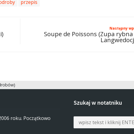
odroby
przepis
Następny wp
i)
Soupe de Poissons (Zupa rybna
Langwedocj
odrobów)
Szukaj w notatniku
 2006 roku. Początkowo