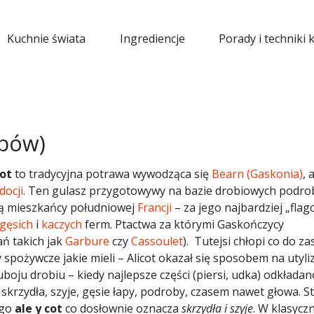
Kuchnie świata
Ingrediencje
Porady i techniki 
obów)
cot
to tradycyjna potrawa wywodząca się
Bearn (Gaskonia)
, 
ocji
. Ten gulasz przygotowywy na bazie drobiowych podr
 są mieszkańcy południowej
Francji
– za jego najbardziej „flag
gęsich
i
kaczych
ferm. Ptactwa za którymi Gaskończycy
ań takich jak
Garbure
czy
Cassoulet
). Tutejsi chłopi co do z
 spożywcze jakie mieli – Alicot okazał się sposobem na utyli
boju drobiu – kiedy najlepsze części (piersi, udka) odkładan
 skrzydła, szyje, gęsie łapy, podroby, czasem nawet głowa. S
ego
ale y cot
co dosłownie oznacza
skrzydła i szyje
. W klasycz