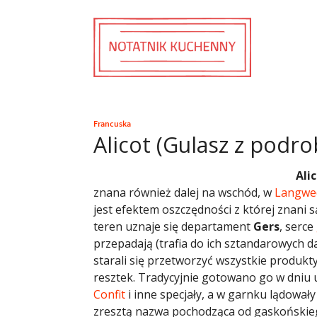
Francuska
Alicot (Gulasz z podr
Ali
znana również dalej na wschód, w
Langwed
jest efektem oszczędności z której znani
teren uznaje się departament
Gers
, serce
przepadają (trafia do ich sztandarowych d
starali się przetworzyć wszystkie produkty
resztek. Tradycyjnie gotowano go w dniu u
Confit
i inne specjały, a w garnku lądowały
zresztą nazwa pochodząca od gaskoński