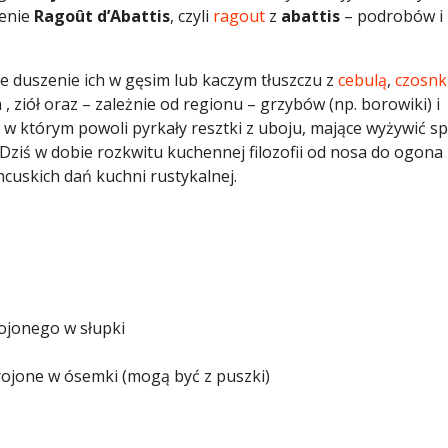
lenie
Ragoût d’Abattis
, czyli
ragout
z
abattis
– podrobów i
e duszenie ich w gęsim lub kaczym tłuszczu z
cebulą
,
czosnk
, ziół oraz – zależnie od regionu – grzybów (np. borowiki) i
, w którym powoli pyrkały resztki z uboju, mające wyżywić s
 Dziś w dobie rozkwitu kuchennej filozofii od nosa do ogona
ancuskich dań kuchni rustykalnej.
jonego w słupki
rojone w ósemki (mogą być z puszki)