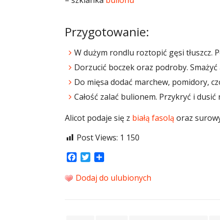
Przygotowanie:
W dużym rondlu roztopić gęsi tłuszcz. 
Dorzucić boczek oraz podroby. Smażyć 
Do mięsa dodać marchew, pomidory, czosn
Całość zalać bulionem. Przykryć i dusić
Alicot podaje się z
białą fasolą
oraz surowy
Post Views:
1 150
Facebook
Twitter
Share
Dodaj do ulubionych