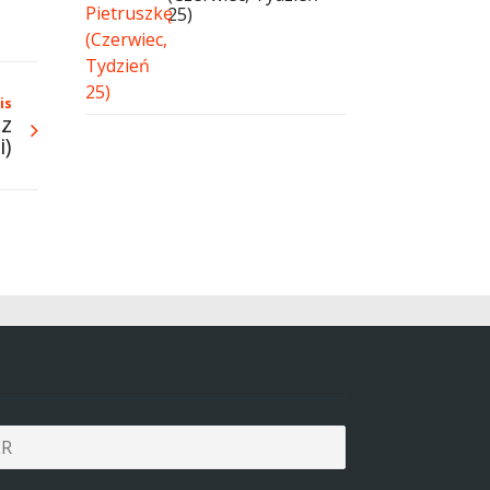
25)
is
 z
i)