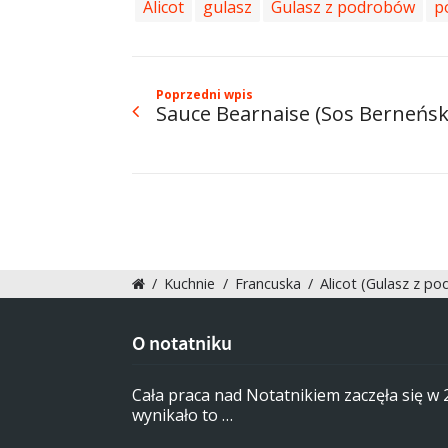
Alicot
gulasz
Gulasz z podrobów
p
Poprzedni wpis
Sauce Bearnaise (Sos Berneńsk
/
Kuchnie
/
Francuska
/
Alicot (Gulasz z p
O notatniku
Cała praca nad Notatnikiem zaczęła się w
wynikało to …