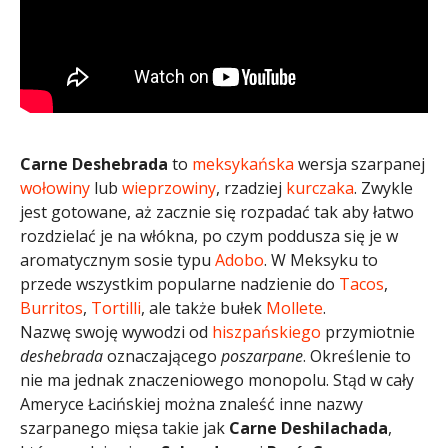
Carne Deshebrada
to
meksykańska
wersja szarpanej
wołowiny
lub
wieprzowiny
, rzadziej
kurczaka
. Zwykle
jest gotowane, aż zacznie się rozpadać tak aby łatwo
rozdzielać je na włókna, po czym poddusza się je w
aromatycznym sosie typu
Adobo
. W Meksyku to
przede wszystkim popularne nadzienie do
Tacos
,
Burritos
,
Tortilli
, ale także bułek
Mollete
.
Nazwę swoję wywodzi od
hiszpańskiego
przymiotnie
deshebrada
oznaczającego
poszarpane
. Określenie to
nie ma jednak znaczeniowego monopolu. Stąd w cały
Ameryce Łacińskiej można znaleść inne nazwy
szarpanego mięsa takie jak
Carne Deshilachada
,