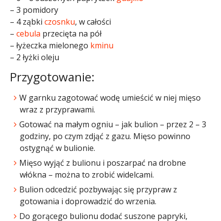
– 3 pomidory
– 4 ząbki
czosnku
, w całości
–
cebula
przecięta na pół
– łyżeczka mielonego
kminu
– 2 łyżki oleju
Przygotowanie:
W garnku zagotować wodę umieścić w niej mięso
wraz z przyprawami.
Gotować na małym ogniu – jak bulion – przez 2 – 3
godziny, po czym zdjąć z gazu. Mięso powinno
ostygnąć w bulionie.
Mięso wyjąć z bulionu i poszarpać na drobne
włókna – można to zrobić widelcami.
Bulion odcedzić pozbywając się przypraw z
gotowania i doprowadzić do wrzenia.
Do gorącego bulionu dodać suszone papryki,