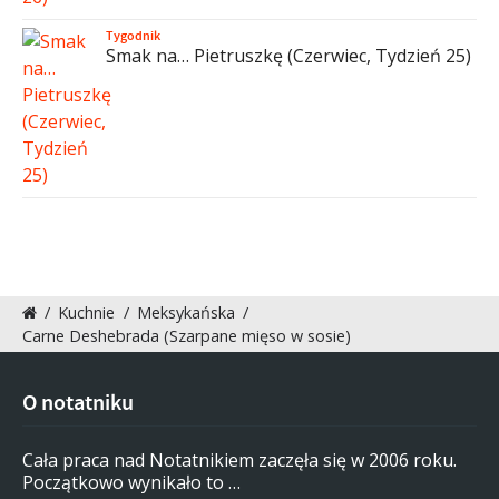
Tygodnik
Smak na… Pietruszkę (Czerwiec, Tydzień 25)
/
Kuchnie
/
Meksykańska
/
Carne Deshebrada (Szarpane mięso w sosie)
O notatniku
Cała praca nad Notatnikiem zaczęła się w 2006 roku.
Początkowo wynikało to …