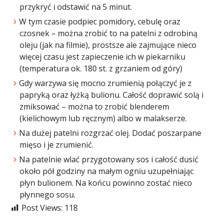
przykryć i odstawić na 5 minut.
W tym czasie podpiec pomidory, cebulę oraz
czosnek – można zrobić to na patelni z odrobiną
oleju (jak na filmie), prostsze ale zajmujące nieco
więcej czasu jest zapieczenie ich w piekarniku
(temperatura ok. 180 st. z grzaniem od góry)
Gdy warzywa się mocno zrumienią połączyć je z
papryką oraz łyżką bulionu. Całość doprawić solą i
zmiksować – można to zrobić blenderem
(kielichowym lub ręcznym) albo w malakserze.
Na dużej patelni rozgrzać olej. Dodać poszarpane
mięso i je zrumienić.
Na patelnie wlać przygotowany sos i całość dusić
około pół godziny na małym ogniu uzupełniając
płyn bulionem. Na końcu powinno zostać nieco
płynnego sosu.
Post Views:
118