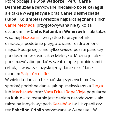
które podaje się w
Salwadorze
i
Perú
,
Carne
Desmenuzada
serwowane niedaleko bo
Nikaragui
,
ale także w
Argentynie
oraz
Carne Desmechada
(
Kuba
i
Kolumbia
) i wreszcie najbardziej znane z nich
Carne Mechada
, przygotowywana nie tylko za
oceanem – w
Chile, Kolumbii
i
Wenezueli –
ale także
w samej
Hiszpanii
. I wszystkie te przymiotniki
oznaczają podobnie przygotowane rozdrobnione
mięso. Podaje się je nie tylko świeżo poszarpane czy
podduszone w sosie jak w Meksyku. Można je także
podsmażyć albo podać w sałatce np. z pomidorami i
cebulą – wówczas uzyskujemy danie określane
mianem
Salpicón de Res
.
W wielu kuchniach hiszpańskojęzycznych można
spotkać podobne dania, jak np. meksykańska
Tinga
lub
Machacado
oraz
Vaca Frita
i
Ropa Vieja
popularne
na
Kubie
– to ostatnie jest daniem narodowym – ale
także na innych wyspach
Karaibów
i w Hiszpanii czy
też
Pabellón Criollo
serwowane w Wenezueli. W