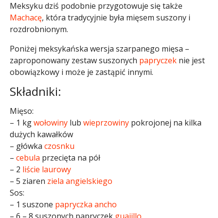
Meksyku dziś podobnie przygotowuje się także
Machacę
, która tradycyjnie była mięsem suszony i
rozdrobnionym.
Poniżej meksykańska wersja szarpanego mięsa –
zaproponowany zestaw suszonych
papryczek
nie jest
obowiązkowy i może je zastąpić innymi.
Składniki:
Mięso:
– 1 kg
wołowiny
lub
wieprzowiny
pokrojonej na kilka
dużych kawałków
– główka
czosnku
–
cebula
przecięta na pół
– 2
liście laurowy
– 5 ziaren
ziela angielskiego
Sos:
– 1 suszone
papryczka
ancho
– 6 – 8 suszonych papryczek
guajillo