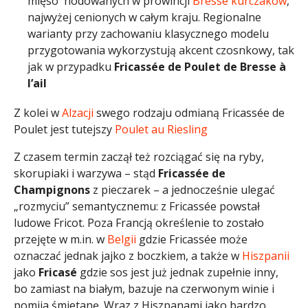
mięso hodowanych w prowincji
Bresse kurczaków
,
najwyżej cenionych w całym kraju. Regionalne
warianty przy zachowaniu klasycznego modelu
przygotowania wykorzystują akcent czosnkowy, tak
jak w przypadku
Fricassée de Poulet de Bresse à
l’ail
Z kolei w
Alzacji
swego rodzaju odmianą Fricassée de
Poulet jest tutejszy
Poulet au Riesling
Z czasem termin zaczął też rozciągać się na ryby,
skorupiaki i warzywa – stąd
Fricassée de
Champignons
z pieczarek – a jednocześnie ulegać
„rozmyciu” semantycznemu: z Fricassée powstał
ludowe Fricot. Poza Francją określenie to zostało
przejęte w m.in. w
Belgii
gdzie Fricassée może
oznaczać jednak jajko z boczkiem, a także w
Hiszpanii
jako
Fricasé
gdzie sos jest już jednak zupełnie inny,
bo zamiast na białym, bazuje na czerwonym winie i
pomija śmietanę. Wraz z Hiszpanami jako bardzo