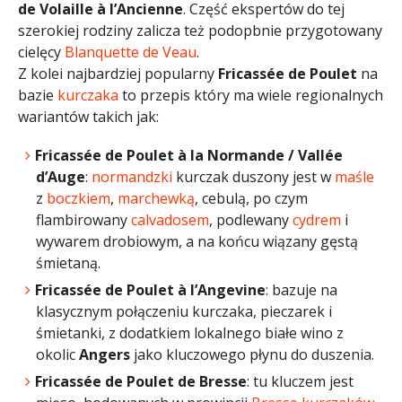
de Volaille à l’Ancienne
. Część ekspertów do tej
szerokiej rodziny zalicza też podopbnie przygotowany
cielęcy
Blanquette de Veau
.
Z kolei najbardziej popularny
Fricassée de Poulet
na
bazie
kurczaka
to przepis który ma wiele regionalnych
wariantów takich jak:
Fricassée de Poulet à la Normande / Vallée
d’Auge
:
normandzki
kurczak duszony jest w
maśle
z
boczkiem
,
marchewką
, cebulą, po czym
flambirowany
calvadosem
, podlewany
cydrem
i
wywarem drobiowym, a na końcu wiązany gęstą
śmietaną.
Fricassée de Poulet à l’Angevine
: bazuje na
klasycznym połączeniu kurczaka, pieczarek i
śmietanki, z dodatkiem lokalnego białe wino z
okolic
Angers
jako kluczowego płynu do duszenia.
Fricassée de Poulet de Bresse
: tu kluczem jest