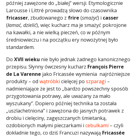
później zawężone do „białej” wersji. Etymologicznie
Larousse i Littré prowadzą słowo do czasownika
fricasser
, zbudowanego z
frire
(
smażyć
) i
casser
(
łamać, dzielić
), więc kucharz ma je smażyć pokrojone
na kawałki, a nie wielką pieczeń, co w późnym
średniowieczu i na początku ery nowożytnej było
standardem.
Do
XVII wieku
nie było jednak żadnego kanonicznego
przepisu. Słynny ówczesny kucharz
François Pierre
de La Varenne
jako Fricassée wymienia najróżniejsze
produkty – od
wątróbki
cielęcej po
szparagi
–
nadmieniające że jest to „bardzo powszechny sposób
przygotowania potrawy, ale uważany za mało
wyszukany”. Dopiero później technika ta została
„uszlachetniona” i zawężona do jasnych potrawek z
drobiu i cielęciny, zagęszczanych śmietanką,
ozdobionych małymi pieczarkami i
cebulkami
– czyli
dokładnie tego, co dziś Francuzi nazywają
Fricassée