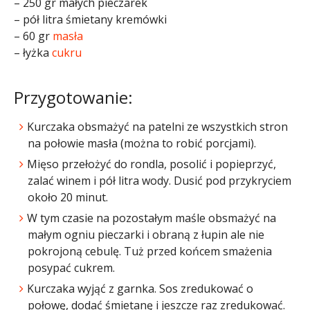
– 250 gr małych pieczarek
– pół litra śmietany kremówki
– 60 gr
masła
– łyżka
cukru
Przygotowanie:
Kurczaka obsmażyć na patelni ze wszystkich stron
na połowie masła (można to robić porcjami).
Mięso przełożyć do rondla, posolić i popieprzyć,
zalać winem i pół litra wody. Dusić pod przykryciem
około 20 minut.
W tym czasie na pozostałym maśle obsmażyć na
małym ogniu pieczarki i obraną z łupin ale nie
pokrojoną cebulę. Tuż przed końcem smażenia
posypać cukrem.
Kurczaka wyjąć z garnka. Sos zredukować o
połowę, dodać śmietanę i jeszcze raz zredukować.