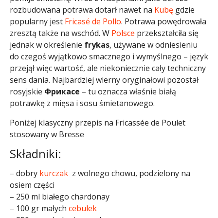
rozbudowana potrawa dotarł nawet na
Kubę
gdzie
popularny jest
Fricasé de Pollo
. Potrawa powędrowała
zresztą także na wschód. W
Polsce
przekształciła się
jednak w określenie
frykas
, używane w odniesieniu
do czegoś wyjątkowo smacznego i wymyślnego – język
przejął więc wartość, ale niekoniecznie cały techniczny
sens dania. Najbardziej wierny oryginałowi pozostał
rosyjskie
Фрикасе
– tu oznacza właśnie białą
potrawkę z mięsa i sosu śmietanowego.
Poniżej klasyczny przepis na Fricassée de Poulet
stosowany w Bresse
Składniki:
– dobry
kurczak
z wolnego chowu, podzielony na
osiem części
– 250 ml białego chardonay
– 100 gr małych
cebulek