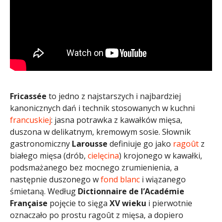
Fricassée
to jedno z najstarszych i najbardziej
kanonicznych dań i technik stosowanych w kuchni
francuskiej
: jasna potrawka z kawałków mięsa,
duszona w delikatnym, kremowym sosie. Słownik
gastronomiczny
Larousse
definiuje go jako
ragoût
z
białego mięsa (drób,
cielęcina
) krojonego w kawałki,
podsmażanego bez mocnego zrumienienia, a
następnie duszonego w
fond blanc
i wiązanego
śmietaną. Według
Dictionnaire de l’Académie
Française
pojęcie to sięga
XV wieku
i pierwotnie
oznaczało po prostu ragoût z mięsa, a dopiero